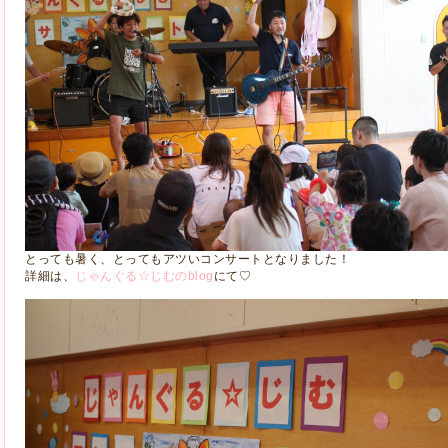
とっても暑く、とってもアツいコンサートとなりました！
詳細は、
じゃんぐる☆じむのblog
にて♡