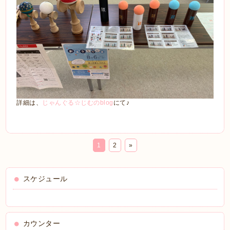
詳細は、
じゃんぐる☆じむのblog
にて♪
1
2
»
スケジュール
カウンター