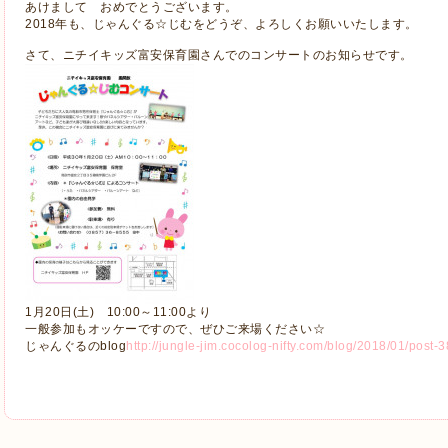
あけまして おめでとうございます。
2018年も、じゃんぐる☆じむをどうぞ、よろしくお願いいたします。
さて、ニチイキッズ富安保育園さんでのコンサートのお知らせです。
1月20日(土) 10:00～11:00より
一般参加もオッケーですので、ぜひご来場ください☆
じゃんぐるのblog
http://jungle-jim.cocolog-nifty.com/blog/2018/01/post-