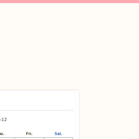
-12
u.
Fri.
Sat.