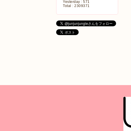
Yesterday :
571
Total :
2309371